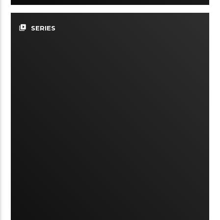
video_library
SERIES