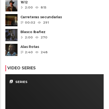
1612
2:00
815
Carreteras secundarias
00:02
291
Blasco Ibañez
2:00
270
Alas Rotas
2:40
248
VIDEO SERIES
video_library
SERIES