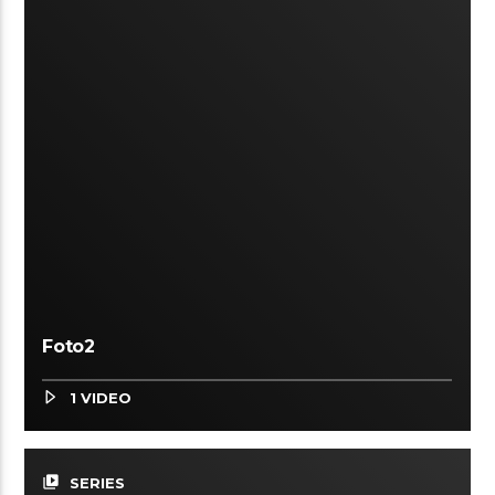
Foto2
1 VIDEO
video_library
SERIES