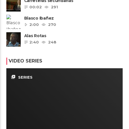
Carreteras secundarias
00:02
291
Blasco Ibañez
2:00
270
Alas Rotas
2:40
248
VIDEO SERIES
video_library
SERIES